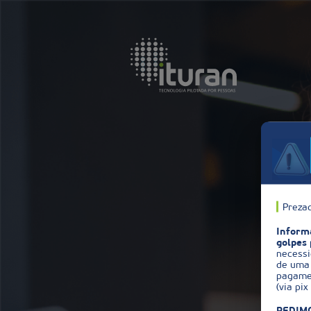
Prezad
Informa
golpes 
necess
de uma 
pagame
(via pi