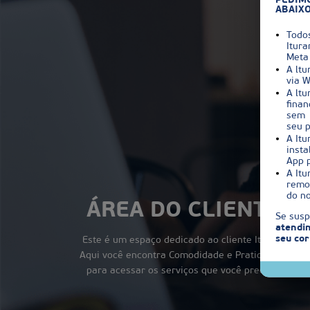
PEDIMO
ABAIXO
Todo
Itura
Meta
A lt
via 
A lt
finan
sem
seu 
A It
insta
App p
A It
remot
do n
ÁREA DO CLIENTE
Se susp
atendim
seu cor
Este é um espaço dedicado ao cliente Ituran.
Aqui você encontra Comodidade e Praticidade
para acessar os serviços que você precisa!