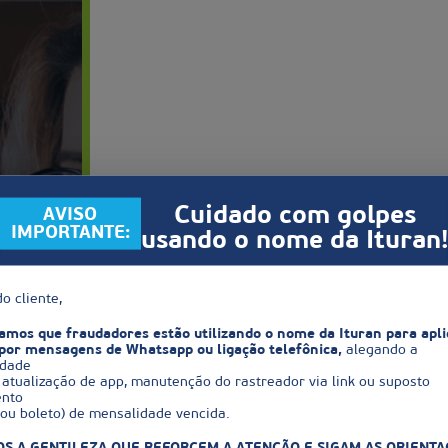
Cuidado com golpes
AVISO
IMPORTANTE:
usando o nome da Ituran
o cliente,
Bem-vind
mos que fraudadores estão utilizando o nome da Ituran para apli
Login
por mensagens de Whatsapp ou ligação telefônica,
alegando a
idade
atualização de app, manutenção do rastreador via link ou suposto
nto
x ou boleto) de mensalidade vencida.
Senha