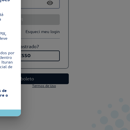
AÇÕES
tá
a
ACESSAR
nha
Esqueci meu login
PIX,
deve
 não é cadastrado?
ados por
EU 1º ACESSO
dentro
 Ituran
cial de
2ª via de boleto
dade
Termos de Uso
s de
ure o