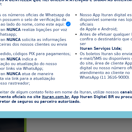
S A GENTILEZA QUE REFORCEM A ATENÇÃO E SIGAM AS ORIENT
:
s os números oficias de Whatsapp da
Nosso App Ituran digital es
n possuem o selo de verificação da
disponível somente nas loj
 ao lado do nome, como este aqui:
oficiais
da Apple e Android;
uran
NUNCA
realiza ligações por voz
Esqueci minha se
Whatsapp;
Antes de efetuar qualquer 
confira o destinatário que 
uran
NUNCA
solicita as informações
ser
ceiras dos nossos clientes ou envia
Ainda
Ituran Serviços Ltda;
pedido, códigos PIX para pagamentos;
Os boletos Ituran são envi
M
e-mail/SMS ou disponíveis 
uran
NUNCA
indica a
do site, área de cliente App
lação ou atualização do nosso
digital ou nosso número ofi
or links via WhatsApp;
atendimento ao cliente no
uran
NUNCA
atua de maneira
WhatsApp (11 3616-9000).
a via link para a atualização
osso rastreador;
Política de Privaci
eitar de algum contato feito em nome da Ituran, utilize nossos
canai
ento oficiais no site
ituran.com.br
, App Ituran Digital BR ou proc
retor de seguros ou parceiro autorizado.