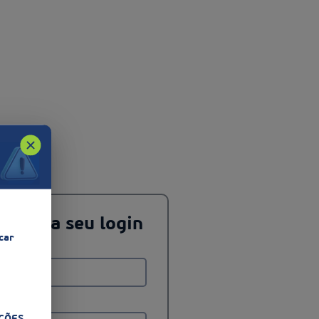
!
o, faça seu login
car